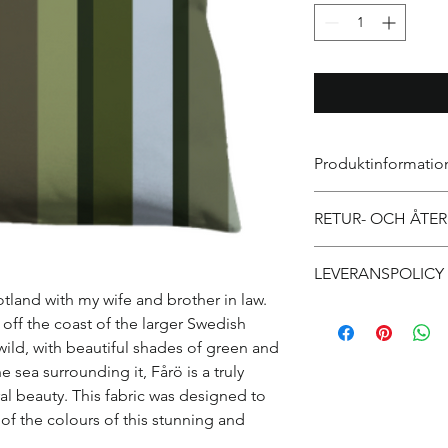
Produktinformatio
Jag är produktinform
RETUR- OCH ÅTE
till mer information 
storlekar, material, 
Det här är en retur- 
du också beskriva va
LEVERANSPOLICY
du informera kundern
speciell och vad kund
missnöjda med sitt kö
tland with my wife and brother in law.
Det här är din levera
återbetalningspolicy
 off the coast of the larger Swedish
mer om dina fraktmet
kunderna om att de ka
ild, with beautiful shades of green and
Klar och tydlig lever
 sea surrounding it, Fårö is a truly
och försäkrar kunder
al beauty. This fabric was designed to
med tillförsikt.
of the colours of this stunning and